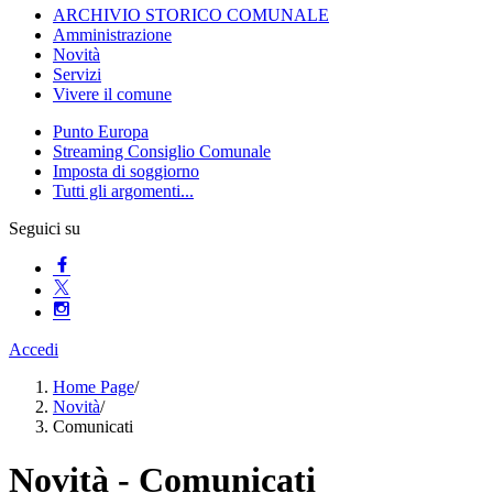
ARCHIVIO STORICO COMUNALE
Amministrazione
Novità
Servizi
Vivere il comune
Punto Europa
Streaming Consiglio Comunale
Imposta di soggiorno
Tutti gli argomenti...
Seguici su
Accedi
Home Page
/
Novità
/
Comunicati
Novità - Comunicati