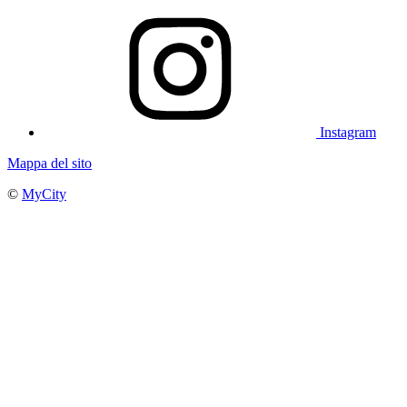
Instagram
Mappa del sito
©
MyCity