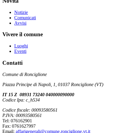
Novità
Notizie
Comunicati
Avvisi
Vivere il comune
Luoghi
Eventi
Contatti
Comune di Ronciglione
Piazza Principe di Napoli, 1, 01037 Ronciglione (VT)
IT 15 Z 08931 73240 040000090000
Codice Ipa: c_h534
Codice fiscale: 00093580561
P.IVA: 00093580561
Tel: 076162901
Fax: 0761627997
Email:
affarigenerali@comune.ronciglione.vt.it