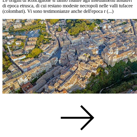
Le origini di Ronciglione si fanno risalire agli insediamenti abitativi
di epoca etrusca, di cui restano modeste necropoli nelle valli tufacee
(colombari). Vi sono testimonianze anche dell'epoca r (...)