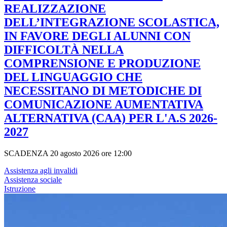
REALIZZAZIONE
DELL’INTEGRAZIONE SCOLASTICA,
IN FAVORE DEGLI ALUNNI CON
DIFFICOLTÀ NELLA
COMPRENSIONE E PRODUZIONE
DEL LINGUAGGIO CHE
NECESSITANO DI METODICHE DI
COMUNICAZIONE AUMENTATIVA
ALTERNATIVA (CAA) PER L'A.S 2026-
2027
SCADENZA 20 agosto 2026 ore 12:00
Assistenza agli invalidi
Assistenza sociale
Istruzione