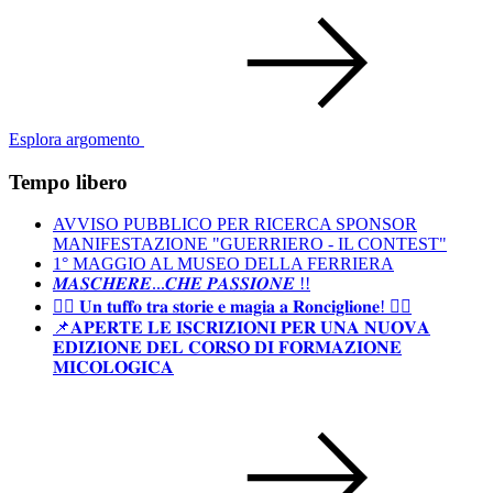
Esplora argomento
Tempo libero
AVVISO PUBBLICO PER RICERCA SPONSOR
MANIFESTAZIONE "GUERRIERO - IL CONTEST"
1° MAGGIO AL MUSEO DELLA FERRIERA
𝑴𝑨𝑺𝑪𝑯𝑬𝑹𝑬...𝑪𝑯𝑬 𝑷𝑨𝑺𝑺𝑰𝑶𝑵𝑬 !!
🧜‍♀️ 𝐔𝐧 𝐭𝐮𝐟𝐟𝐨 𝐭𝐫𝐚 𝐬𝐭𝐨𝐫𝐢𝐞 𝐞 𝐦𝐚𝐠𝐢𝐚 𝐚 𝐑𝐨𝐧𝐜𝐢𝐠𝐥𝐢𝐨𝐧𝐞! 🧜‍♀️
📌𝐀𝐏𝐄𝐑𝐓𝐄 𝐋𝐄 𝐈𝐒𝐂𝐑𝐈𝐙𝐈𝐎𝐍𝐈 𝐏𝐄𝐑 𝐔𝐍𝐀 𝐍𝐔𝐎𝐕𝐀
𝐄𝐃𝐈𝐙𝐈𝐎𝐍𝐄 𝐃𝐄𝐋 𝐂𝐎𝐑𝐒𝐎 𝐃𝐈 𝐅𝐎𝐑𝐌𝐀𝐙𝐈𝐎𝐍𝐄
𝐌𝐈𝐂𝐎𝐋𝐎𝐆𝐈𝐂𝐀